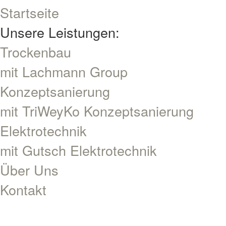
Startseite
Unsere Leistungen:
Trocken­bau
mit Lachmann Group
Konzept­sanierung
mit TriWeyKo Konzept­sanierung
Elektro­technik
mit Gutsch Elektro­technik
Über Uns
Kontakt